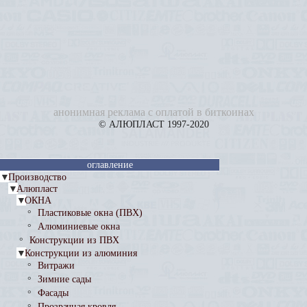
анонимная реклама с оплатой в биткоинах
© АЛЮПЛАСТ 1997-2020
оглавление
▼
Производство
▼
Алюпласт
▼
ОКНА
Пластиковые окна (ПВХ)
°
Алюминиевые окна
°
Конструкции из ПВХ
°
▼
Конструкции из алюминия
Витражи
°
Зимние сады
°
Фасады
°
Прозрачная кровля