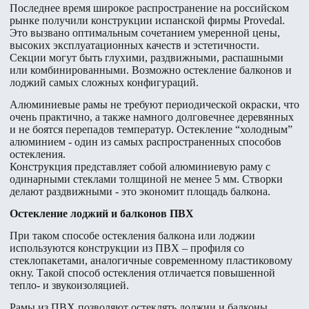
Последнее время широкое распространение на российском
рынке получили конструкции испанской фирмы Provedal.
Это вызвано оптимальным сочетанием умеренной цены,
высоких эксплуатационных качеств и эстетичности.
Секции могут быть глухими, раздвижными, распашными
или комбинированными. Возможно остекление балконов и
лоджий самых сложных конфигураций.
Алюминиевые рамы не требуют периодической окраски, что
очень практично, а также намного долговечнее деревянных
и не боятся перепадов температур. Остекление “холодным”
алюминием - один из самых распространенных способов
остекления.
Конструкция представляет собой алюминиевую раму с
одинарными стеклами толщиной не менее 5 мм. Створки
делают раздвижными - это экономит площадь балкона.
Остекление лоджий и балконов ПВХ
При таком способе остекления балкона или лоджии
используются конструкции из ПВХ – профиля со
стеклопакетами, аналогичные современному пластиковому
окну. Такой способ остекления отличается повышенной
тепло- и звукоизоляцией.
Рамы из ПВХ позволяют остеклять лоджии и балконы