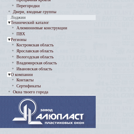
°
Перегородки
°
Двери, входные группы
°
Лоджии
▼
Технический каталог
Алюминиевые конструкции
°
ПВХ
°
▼
Регионы
Костромская область
°
Ярославская область
°
Вологодская область
°
Владимирская область
°
Ивановская область
°
▼
О компании
Контакты
°
Сертификаты
°
Окна твоего города
°