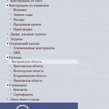
Конструкции из ПВХ
°
▼
Конструкции из алюминия
Витражи
°
Зимние сады
°
Фасады
°
Прозрачная кровля
°
Перегородки
°
Двери, входные группы
°
Лоджии
°
▼
Технический каталог
Алюминиевые конструкции
°
ПВХ
°
▼
Регионы
Костромская область
Ярославская область
°
Вологодская область
°
Владимирская область
°
Ивановская область
°
▼
О компании
Контакты
°
Сертификаты
°
Окна твоего города
°