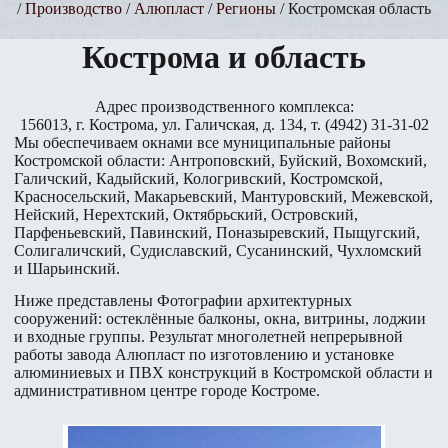
/
Производство
/
Алюпласт
/
Регионы
/ Костромская область
Кострома и область
Адрес производственного комплекса:
156013, г. Кострома, ул. Галичская, д. 134, т. (4942) 31-31-02
Мы обеспечиваем окнами все муниципальные районы
Костромской области: Антроповский, Буйский, Вохомский,
Галичский, Кадыйский, Кологривский, Костромской,
Красносельский, Макарьевский, Мантуровский, Межевской,
Нейский, Нерехтский, Октябрьский, Островский,
Парфеньевский, Павинский, Поназыревский, Пыщугский,
Солигаличский, Судиславский, Сусанинский, Чухломский
и Шарьинский.
Ниже представлены Фотографии архитектурных
сооружений: остеклённые балконы, окна, витрины, лоджии
и входные группы. Результат многолетней непрерывной
работы завода Алюпласт по изготовлению и установке
алюминиевых и ПВХ конструкций в Костромской области и
административном центре городе Костроме.